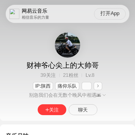
网易云音乐
打开App
相信音乐的力量
财神爷心尖上的大帅哥
39
21
8
关注
粉丝
Lv.
IP:陕西
痛仰乐队
别急我们会在无数个晚风中相遇🌆
关注
聊天