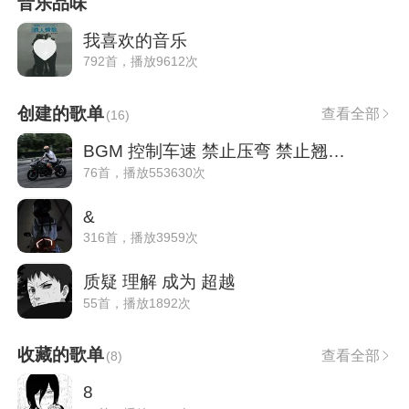
音乐品味
我喜欢的音乐
792首，播放9612次
创建的歌单
查看全部
(
16
)
BGM 控制车速 禁止压弯 禁止翘头！！！
76首，播放553630次
&
316首，播放3959次
质疑 理解 成为 超越
55首，播放1892次
收藏的歌单
查看全部
(
8
)
8