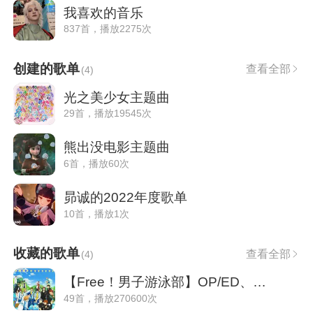
我喜欢的音乐
837首，播放2275次
创建的歌单
查看全部
(
4
)
光之美少女主题曲
29首，播放19545次
熊出没电影主题曲
6首，播放60次
昴诚的2022年度歌单
10首，播放1次
收藏的歌单
查看全部
(
4
)
【Free！男子游泳部】OP/ED、角色歌~
49首，播放270600次