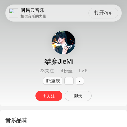
网易云音乐
打开App
相信音乐的力量
桀糜JieMi
23
4
6
关注
粉丝
Lv.
IP:重庆
关注
聊天
音乐品味