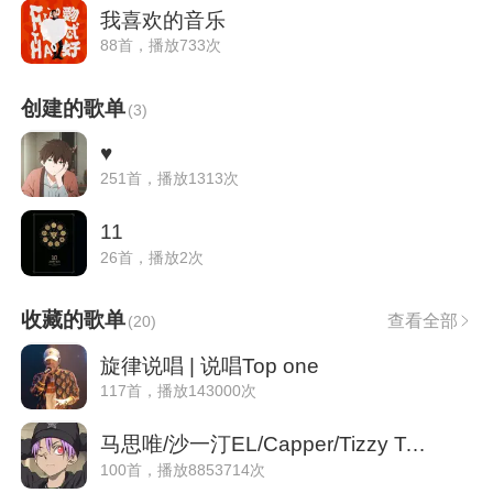
我喜欢的音乐
88首，播放733次
创建的歌单
(
3
)
♥
251首，播放1313次
11
26首，播放2次
收藏的歌单
查看全部
(
20
)
旋律说唱 | 说唱Top one
117首，播放143000次
马思唯/沙一汀EL/Capper/Tizzy T./姜云升
100首，播放8853714次