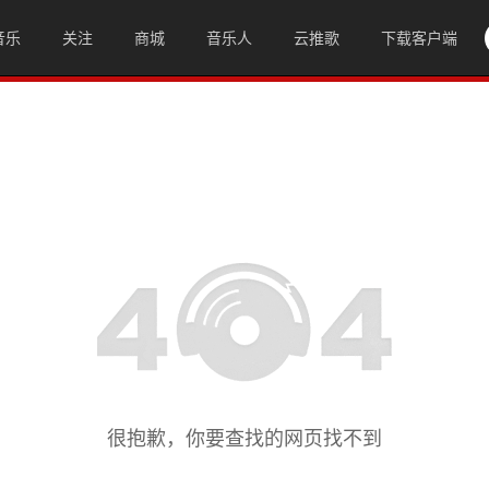
音乐
关注
商城
音乐人
云推歌
下载客户端