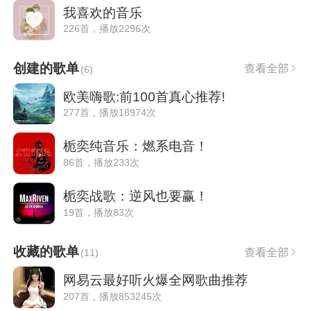
我喜欢的音乐
226首，播放2296次
创建的歌单
查看全部
(
6
)
欧美嗨歌:前100首真心推荐!
277首，播放18974次
栀奕纯音乐：燃系电音！
86首，播放233次
栀奕战歌：逆风也要赢！
19首，播放83次
收藏的歌单
查看全部
(
11
)
网易云最好听火爆全网歌曲推荐
207首，播放853245次