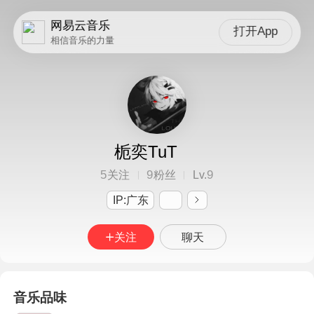
网易云音乐
打开App
相信音乐的力量
栀奕TuT
5
9
9
关注
粉丝
Lv.
IP:广东
关注
聊天
音乐品味