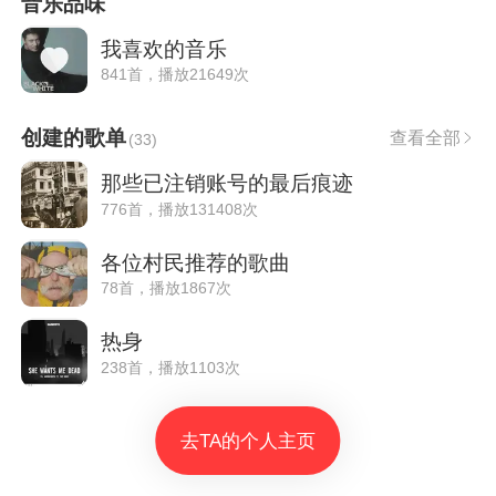
音乐品味
我喜欢的音乐
841首，播放21649次
创建的歌单
查看全部
(
33
)
那些已注销账号的最后痕迹
776首，播放131408次
各位村民推荐的歌曲
78首，播放1867次
热身
238首，播放1103次
去TA的个人主页