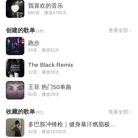
我喜欢的音乐
885首，播放4795次
创建的歌单
查看全部
(
18
)
跑步
43首，播放91次
The Black Remix
12首，播放38次
王菲 热门50单曲
50首，播放29次
收藏的歌单
查看全部
(
81
)
多巴胺冲锋枪｜健身暴汗燃脂极限挑战
42首，播放10330次