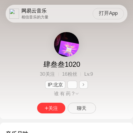
网易云音乐
打开App
相信音乐的力量
肆叁叁1020
30
16
9
关注
粉丝
Lv.
IP:北京
谁 有 药 ?
关注
聊天