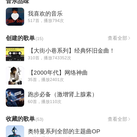
音乐品味
我喜欢的音乐
517首，播放794次
创建的歌单
查看全部
(
15
)
【大街小巷系列】经典怀旧金曲！
310首，播放743352次
【2000年代】网络神曲
35首，播放2401次
跑步必备（激增肾上腺素）
60首，播放110次
收藏的歌单
查看全部
(
53
)
奥特曼系列全部的主题曲OP