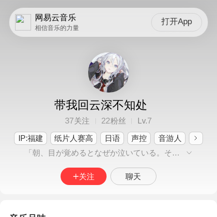
网易云音乐
打开App
相信音乐的力量
带我回云深不知处
37
22
7
关注
粉丝
Lv.
IP:福建
纸片人赛高
日语
声控
音游人
「朝、目が覚めるとなぜか泣いている。そういうことが、時々ある。 見ていたはずの夢は、いつも思い出せない。」
关注
聊天