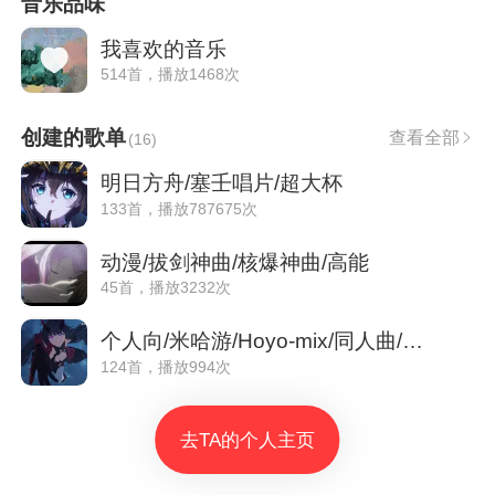
音乐品味
我喜欢的音乐
514首，播放1468次
创建的歌单
查看全部
(
16
)
明日方舟/塞壬唱片/超大杯
133首，播放787675次
动漫/拔剑神曲/核爆神曲/高能
45首，播放3232次
个人向/米哈游/Hoyo-mix/同人曲/OST/PV
124首，播放994次
去TA的个人主页