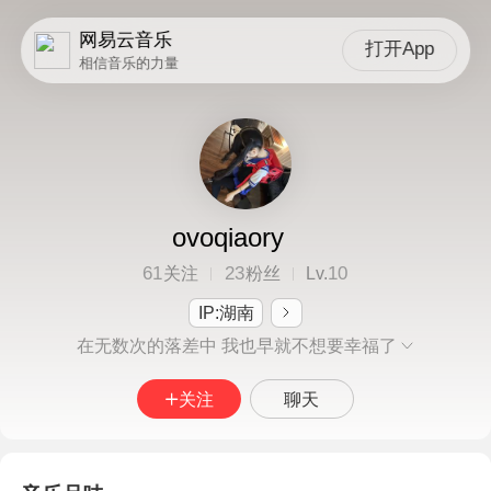
网易云音乐
打开App
相信音乐的力量
ovoqiaory
61
23
10
关注
粉丝
Lv.
IP:湖南
在无数次的落差中 我也早就不想要幸福了
关注
聊天