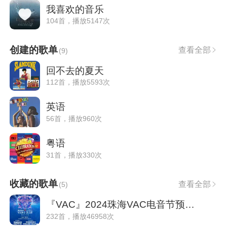
我喜欢的音乐
104首，播放5147次
创建的歌单
查看全部
(
9
)
回不去的夏天
112首，播放5593次
英语
56首，播放960次
粤语
31首，播放330次
收藏的歌单
查看全部
(
5
)
『VAC』2024珠海VAC电音节预热歌单（持更
232首，播放46958次