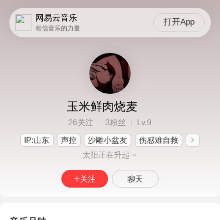
网易云音乐
打开App
相信音乐的力量
玉米鲜肉烧麦
26
3
9
关注
粉丝
Lv.
IP:山东
声控
沙雕小盆友
伤感难自救
太阳正在升起
关注
聊天