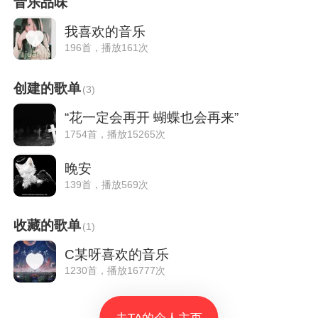
音乐品味
我喜欢的音乐
196首，播放161次
创建的歌单
(
3
)
“花一定会再开 蝴蝶也会再来”
1754首，播放15265次
晚安
139首，播放569次
收藏的歌单
(
1
)
C某呀喜欢的音乐
1230首，播放16777次