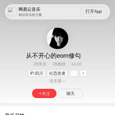
网易云音乐
打开App
相信音乐的力量
从不开心的eom修勾
28
26
10
关注
粉丝
Lv.
IP:四川
社恐患者
没关系
关注
聊天