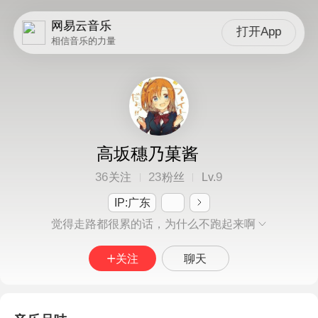
网易云音乐
打开App
相信音乐的力量
高坂穗乃菓酱
36
23
9
关注
粉丝
Lv.
IP:广东
觉得走路都很累的话，为什么不跑起来啊
关注
聊天