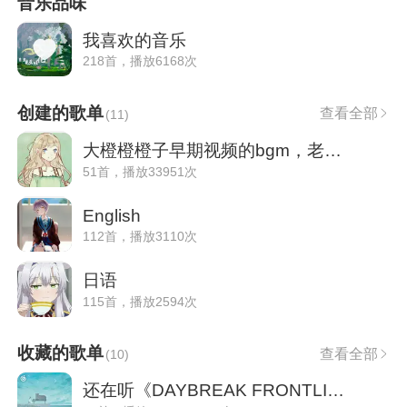
音乐品味
我喜欢的音乐
218首，播放6168次
创建的歌单
查看全部
(
11
)
大橙橙橙子早期视频的bgm，老粉丝的最爱
51首，播放33951次
English
112首，播放3110次
日语
115首，播放2594次
收藏的歌单
查看全部
(
10
)
还在听《DAYBREAK FRONTLINE》吗|时光雷达