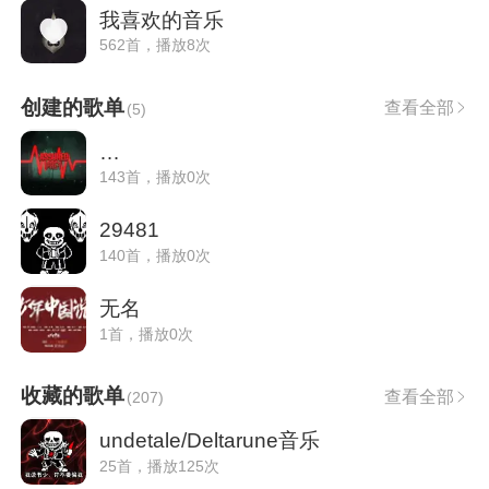
我喜欢的音乐
562首，播放8次
创建的歌单
查看全部
(
5
)
…
143首，播放0次
29481
140首，播放0次
无名
1首，播放0次
收藏的歌单
查看全部
(
207
)
undetale/Deltarune音乐
25首，播放125次