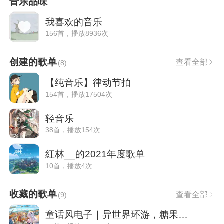
音乐品味
我喜欢的音乐
156首，播放8936次
创建的歌单
查看全部
(
8
)
【纯音乐】律动节拍
154首，播放17504次
轻音乐
38首，播放154次
紅林__的2021年度歌单
10首，播放4次
收藏的歌单
查看全部
(
9
)
童话风电子｜异世界环游，糖果与幻想