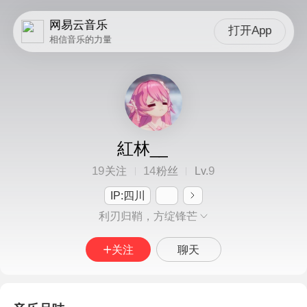
网易云音乐
打开App
相信音乐的力量
紅林__
19
14
9
关注
粉丝
Lv.
IP:四川
利刃归鞘，方绽锋芒
关注
聊天