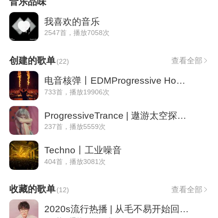
音乐品味
我喜欢的音乐
2547首，播放7058次
创建的歌单
查看全部
(
22
)
电音核弹丨EDMProgressive House
733首，播放19906次
ProgressiveTrance | 遨游太空探索神秘领域
237首，播放5559次
Techno丨工业噪音
404首，播放3081次
收藏的歌单
查看全部
(
12
)
2020s流行热播 | 从毛不易开始回忆2020年代热播金曲