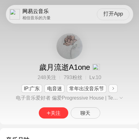
网易云音乐
打开App
相信音乐的力量
歲月流逝A1one
248
793
10
关注
粉丝
Lv.
IP:广东
电音迷
常年出没音乐节
电子音乐爱好者 偏爱Progressive House | Techno | Trance | Hardstyle | Melodic bass只听自己最喜欢的 不跟风
关注
聊天