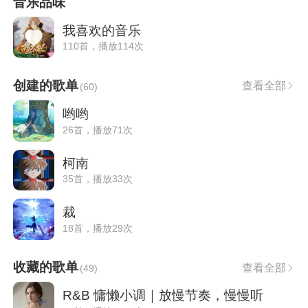
音乐品味
我喜欢的音乐
110首，播放114次
创建的歌单
查看全部
(
60
)
哟哟
26首，播放71次
柯南
35首，播放33次
裁
18首，播放29次
收藏的歌单
查看全部
(
49
)
R&B 慵懒小调｜放慢节奏，慢慢听