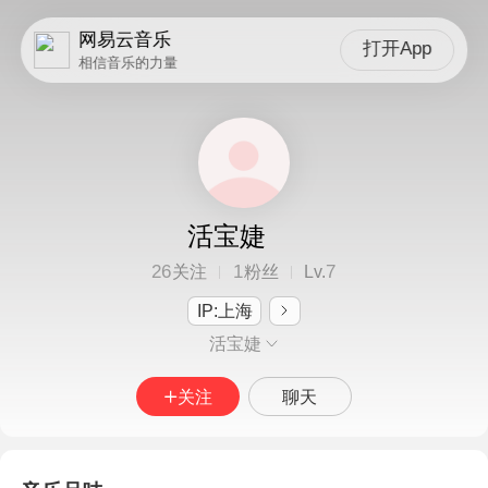
网易云音乐
打开App
相信音乐的力量
活宝婕
26
1
7
关注
粉丝
Lv.
IP:上海
活宝婕
关注
聊天