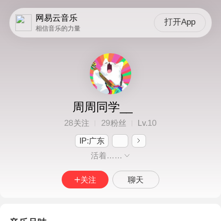
网易云音乐
打开App
相信音乐的力量
周周同学__
28
29
10
关注
粉丝
Lv.
IP:广东
活着……
关注
聊天