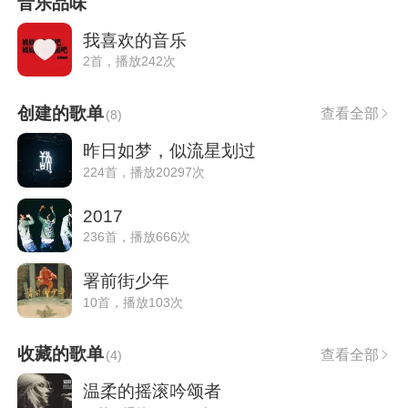
音乐品味
我喜欢的音乐
2首，播放242次
创建的歌单
查看全部
(
8
)
昨日如梦，似流星划过
224首，播放20297次
2017
236首，播放666次
署前街少年
10首，播放103次
收藏的歌单
查看全部
(
4
)
温柔的摇滚吟颂者