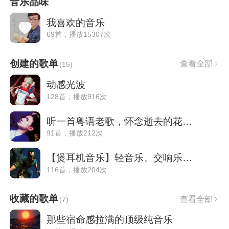
音乐品味
我喜欢的音乐
69首，播放15307次
创建的歌单
查看全部
(
15
)
动感光波
128首，播放916次
听一首粤语老歌，怀念逝去的花样年华.
91首，播放212次
【煲耳机音乐】轻音乐、交响乐。花样乐器
116首，播放204次
收藏的歌单
查看全部
(
7
)
那些宿命感拉满的顶级纯音乐