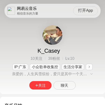
网易云音乐
打开App
相信音乐的力量
K_Casey
10
39
10
关注
粉丝
Lv.
IP:广东
小众歌单收集控
生活分享家
亲爱的，人生风雪缤纷，爱只是其中一个天气。 #somewhere only we know
关注
聊天