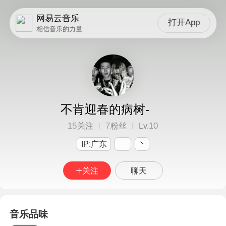
网易云音乐
打开App
相信音乐的力量
不肯迎春的病树-
15
7
10
关注
粉丝
Lv.
IP:广东
关注
聊天
音乐品味