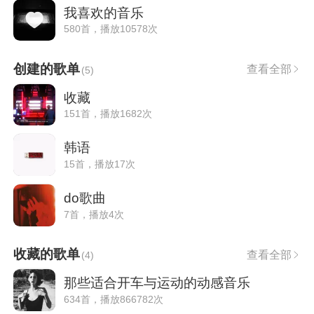
我喜欢的音乐
580首，播放10578次
创建的歌单
查看全部
(
5
)
收藏
151首，播放1682次
韩语
15首，播放17次
do歌曲
7首，播放4次
收藏的歌单
查看全部
(
4
)
那些适合开车与运动的动感音乐
634首，播放866782次