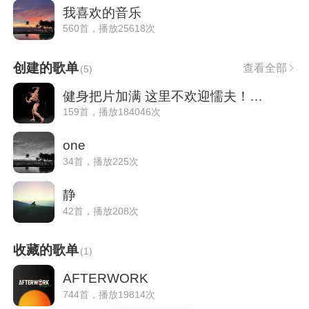
我喜欢的音乐
560首，播放25618次
创建的歌单
查看全部
(
5
)
健身把片加满 这里不欢迎懦夫！｜精神氮泵
159首，播放184046次
one
34首，播放225次
静
42首，播放208次
收藏的歌单
(
1
)
AFTERWORK
744首，播放19814次