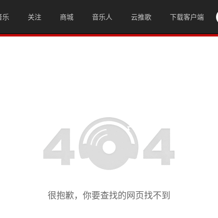
音乐
关注
商城
音乐人
云推歌
下载客户端