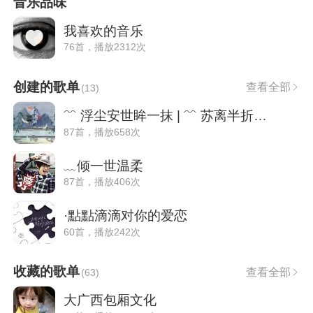
音乐品味
我喜欢的音乐
76首，播放2312次
创建的歌单
查看全部
(
13
)
﹌ 浮尘安世眸一抹 | ﹌ 苏离半折明一媚
87首，播放658次
﹏倾一世温柔
87首，播放406次
·點點滴滴对你的爱恋
60首，播放242次
收藏的歌单
查看全部
(
63
)
大广西包厢文化