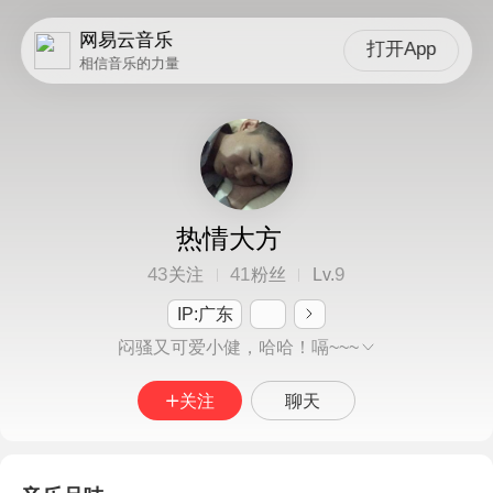
网易云音乐
打开App
相信音乐的力量
热情大方
43
41
9
关注
粉丝
Lv.
IP:广东
闷骚又可爱小健，哈哈！嗝~~~
关注
聊天