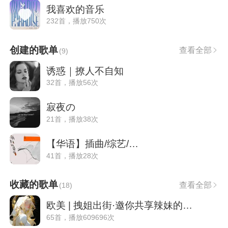
我喜欢的音乐
232首，播放750次
创建的歌单
查看全部
(
9
)
诱惑｜撩人不自知
32首，播放56次
寂夜の
21首，播放38次
【华语】插曲/综艺/…
41首，播放28次
收藏的歌单
查看全部
(
18
)
欧美 | 拽姐出街·邀你共享辣妹的耳机
65首，播放609696次