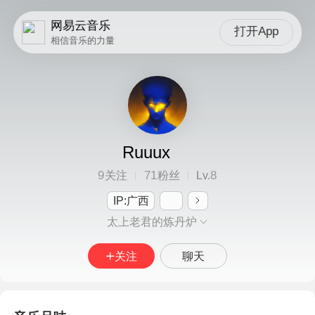
网易云音乐
打开App
相信音乐的力量
Ruuux
9
71
8
关注
粉丝
Lv.
IP:广西
太上老君的炼丹炉
关注
聊天