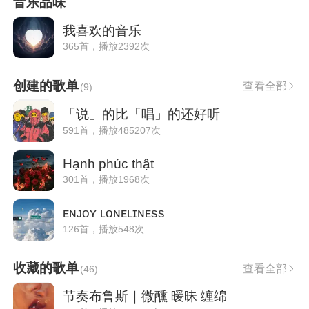
音乐品味
我喜欢的音乐
365首，播放2392次
创建的歌单
查看全部
(
9
)
「说」的比「唱」的还好听
591首，播放485207次
Hạnh phúc thật
301首，播放1968次
ᴇɴᴊᴏʏ ʟᴏɴᴇʟɪɴᴇss
126首，播放548次
收藏的歌单
查看全部
(
46
)
节奏布鲁斯｜微醺 暧昧 缠绵