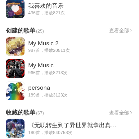
我喜欢的音乐
436首，播放821次
创建的歌单
查看全部
(
25
)
My Music 2
987首，播放20511次
My Music
966首，播放8213次
persona
189首，播放3123次
收藏的歌单
查看全部
(
67
)
《无职转生到了异世界就拿出真本事》原声集
180首，播放840758次