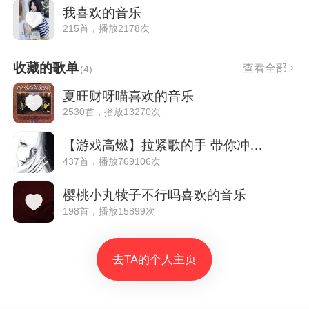
我喜欢的音乐
215首，播放2178次
收藏的歌单
查看全部
(
4
)
夏旺财呀喵喜欢的音乐
2530首，播放13270次
【游戏高燃】拉紧歌的手 带你冲出重围
437首，播放769106次
樱桃小丸犊子不行吗喜欢的音乐
198首，播放15899次
去TA的个人主页