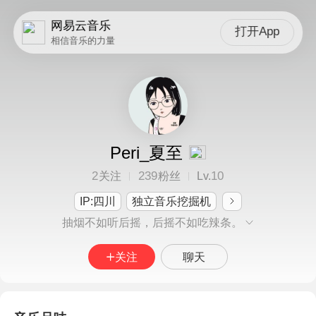
网易云音乐
打开App
相信音乐的力量
Peri_夏至
2
239
10
关注
粉丝
Lv.
IP:四川
独立音乐挖掘机
抽烟不如听后摇，后摇不如吃辣条。
关注
聊天