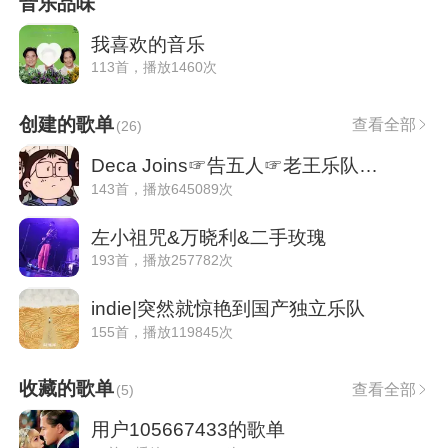
音乐品味
我喜欢的音乐
113首，播放1460次
创建的歌单
查看全部
(
26
)
Deca Joins☞告五人☞老王乐队☞茄子蛋
143首，播放645089次
左小祖咒&万晓利&二手玫瑰
193首，播放257782次
indie|突然就惊艳到国产独立乐队
155首，播放119845次
收藏的歌单
查看全部
(
5
)
用户105667433的歌单