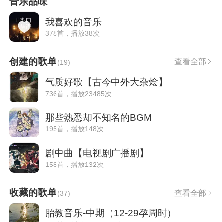
音乐品味
我喜欢的音乐
378首，播放38次
创建的歌单
查看全部
(
19
)
气质好歌【古今中外大杂烩】
736首，播放23485次
那些熟悉却不知名的BGM
195首，播放148次
剧中曲【电视剧广播剧】
158首，播放132次
收藏的歌单
查看全部
(
37
)
胎教音乐-中期（12-29孕周时）