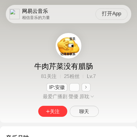
网易云音乐
打开App
相信音乐的力量
牛肉芹菜没有腊肠
81
25
7
关注
粉丝
Lv.
IP:安徽
最爱广播剧 聲優 原耽
关注
聊天