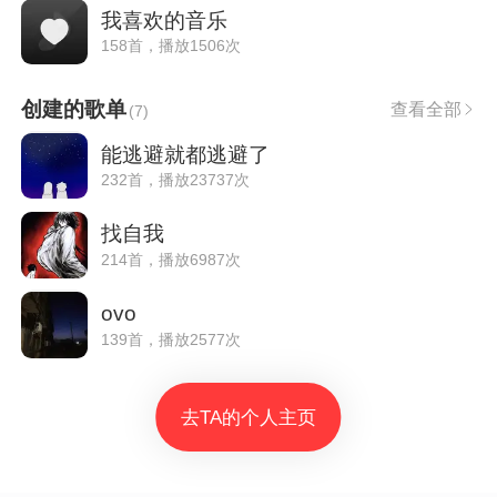
我喜欢的音乐
158首，播放1506次
创建的歌单
查看全部
(
7
)
能逃避就都逃避了
232首，播放23737次
找自我
214首，播放6987次
ovo
139首，播放2577次
去TA的个人主页