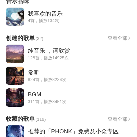
音乐品味
我喜欢的音乐
4首，播放134次
创建的歌单
查看全部
(
32
)
纯音乐 ，请欣赏
128首，播放14925次
常听
824首，播放8234次
BGM
311首，播放3451次
收藏的歌单
查看全部
(
119
)
推荐的「PHONK」免费及小众专区