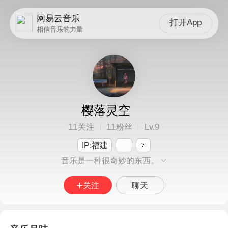
网易云音乐
打开App
相信音乐的力量
樱落灵空
11
11
9
关注
粉丝
Lv.
IP:福建
音乐是一种很奇妙的东西。
关注
聊天