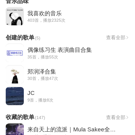
音乐品味
我喜欢的音乐
403首，播放2325次
创建的歌单
查看全部
(
5
)
偶像练习生 表演曲目合集
35首，播放55次
郑润泽合集
30首，播放47次
JC
9首，播放8次
收藏的歌单
查看全部
(
147
)
来自天上的流派｜Mula Sakee全歌曲收录