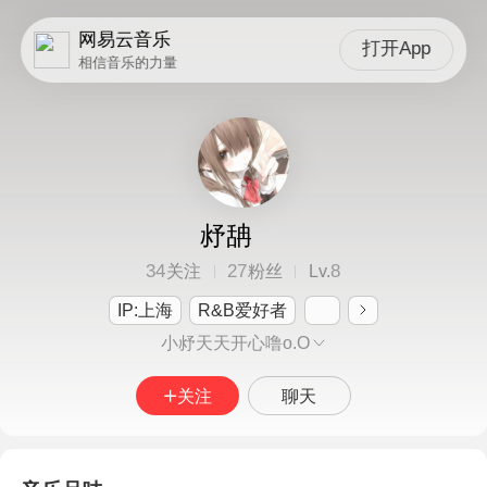
网易云音乐
打开App
相信音乐的力量
沀舑
34
27
8
关注
粉丝
Lv.
IP:上海
R&B爱好者
小沀天天开心噜o.O
关注
聊天