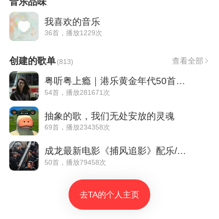
音乐品味
我喜欢的音乐
36首，播放1229次
创建的歌单
查看全部
(
813
)
粤听粤上瘾｜港乐黄金年代50首必藏
54首，播放281671次
抽象的歌，我们无处安放的灵魂
69首，播放234358次
成龙最新电影《捕风追影》配乐/原声带
50首，播放79458次
去TA的个人主页