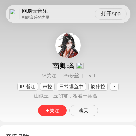
网易云音乐
打开App
相信音乐的力量
南卿璃
78
35
9
关注
粉丝
Lv.
IP:浙江
声控
日常摸鱼中
旋律控
山似玉，玉如君，相看一笑温
关注
聊天