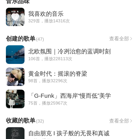
音乐品味
我喜欢的音乐
329首，播放14316次
创建的歌单
查看全部
(
47
)
北欧氛围｜冷冽治愈的蓝调时刻
106首，播放228113次
黄金时代：摇滚的脊梁
98首，播放32296次
「G-Funk」西海岸“慢而低”美学
75首，播放25967次
收藏的歌单
查看全部
(
32
)
自由朋克 I 孩子般的无畏和真诚