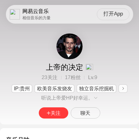
网易云音乐
打开App
相信音乐的力量
上帝的决定
23
17
9
关注
粉丝
Lv.
IP:贵州
欧美音乐发烧友
独立音乐挖掘机
听说上帝爱HP好幸运。
关注
聊天