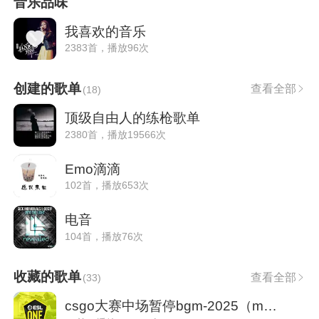
音乐品味
我喜欢的音乐
2383首，播放96次
创建的歌单
查看全部
(
18
)
顶级自由人的练枪歌单
2380首，播放19566次
Emo滴滴
102首，播放653次
电音
104首，播放76次
收藏的歌单
查看全部
(
33
)
csgo大赛中场暂停bgm-2025（major，blast）