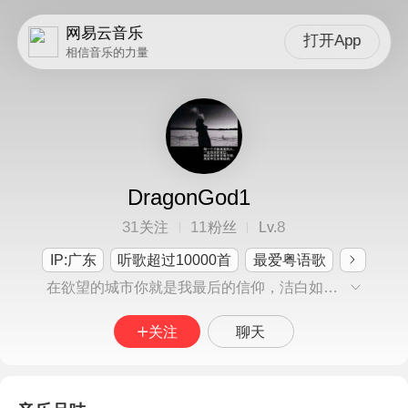
网易云音乐
打开App
相信音乐的力量
DragonGod1
31
11
8
关注
粉丝
Lv.
IP:广东
听歌超过10000首
最爱粤语歌
在欲望的城市你就是我最后的信仰，洁白如一道喜乐的光芒将我心照亮
关注
聊天