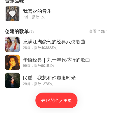
音乐品味
我喜欢的音乐
7首，播放1次
创建的歌单
查看全部
(
7
)
充满江湖豪气的经典武侠歌曲
28首，播放403823次
华语经典｜九十年代盛行的歌曲
99首，播放90151次
民谣｜我想和你虚度时光
29首，播放1278次
去TA的个人主页