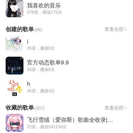
我喜欢的音乐
578首，播放170次
创建的歌单
查看全部
(
86
)
i
35首，播放8次
官方动态歌单9.9
34首，播放6次
h
35首，播放4次
收藏的歌单
查看全部
(
307
)
飞行雪绒（爱弥斯）歌曲全收录|鸣潮
22首，播放541130次