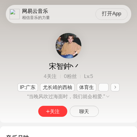
网易云音乐
打开App
相信音乐的力量
宋智鈡丷
4
0
5
关注
粉丝
Lv.
IP:广东
尤长靖的西柚
体育生
“当晚风吹过海面时，我们就会相爱.”
关注
聊天