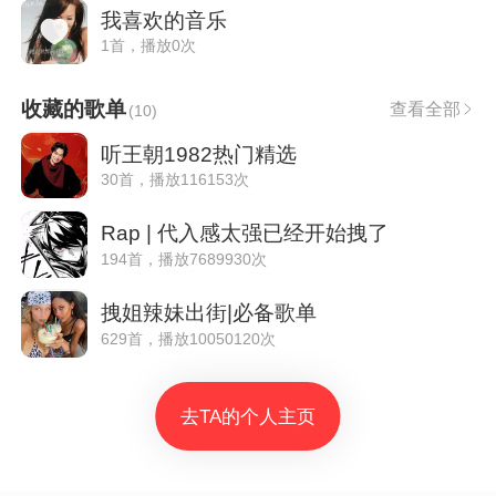
我喜欢的音乐
1首，播放0次
收藏的歌单
查看全部
(
10
)
听王朝1982热门精选
30首，播放116153次
Rap | 代入感太强已经开始拽了
194首，播放7689930次
拽姐辣妹出街|必备歌单
629首，播放10050120次
去TA的个人主页