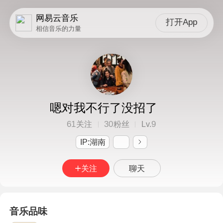
网易云音乐
打开App
相信音乐的力量
嗯对我不行了没招了
61
30
9
关注
粉丝
Lv.
IP:湖南
关注
聊天
音乐品味