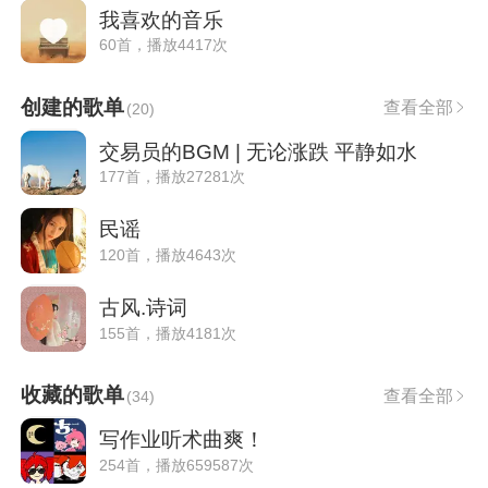
我喜欢的音乐
60首，播放4417次
创建的歌单
查看全部
(
20
)
交易员的BGM | 无论涨跌 平静如水
177首，播放27281次
民谣
120首，播放4643次
古风.诗词
155首，播放4181次
收藏的歌单
查看全部
(
34
)
写作业听术曲爽！
254首，播放659587次