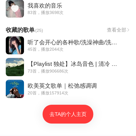
我喜欢的音乐
83首，播放3698次
收藏的歌单
查看全部
(
25
)
听了会开心的各种歌/洗澡神曲/洗清能量场
45首，播放2044次
【Playlist 独处】冰岛音色 | 清冷 | 空灵♬
73首，播放906686次
欧美英文歌单｜松弛感调调
20首，播放157914次
去TA的个人主页