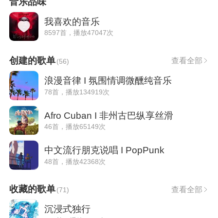
音乐品味
我喜欢的音乐
8597首，播放47047次
创建的歌单
查看全部
(
56
)
浪漫音律 I 氛围情调微醺纯音乐
78首，播放134919次
Afro Cuban I 非州古巴纵享丝滑
46首，播放65149次
中文流行朋克说唱 I PopPunk
48首，播放42368次
收藏的歌单
查看全部
(
71
)
沉浸式独行