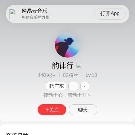
网易云音乐
打开App
相信音乐的力量
韵律行
448
82
10
关注
粉丝
Lv.
IP:广东
律动于心，感动于耳
关注
聊天