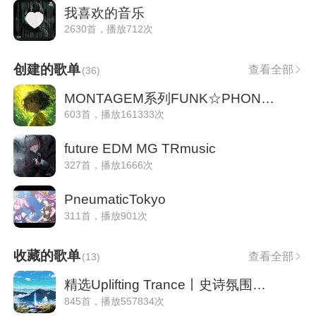
我喜欢的音乐
2630首，播放712次
创建的歌单
查看全部
(
36
)
MONTAGEM系列FUNK☆PHONK精选
603首，播放161333次
future EDM MG TRmusic
327首，播放1666次
PneumaticTokyo
311首，播放901次
收藏的歌单
查看全部
(
13
)
精选Uplifting Trance丨史诗氛围的电子交响
845首，播放557834次