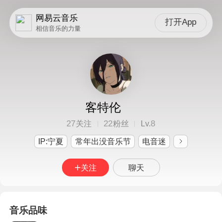
网易云音乐
打开App
相信音乐的力量
客特伦
27
22
8
关注
粉丝
Lv.
IP:宁夏
常年出没音乐节
电音迷
关注
聊天
音乐品味