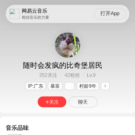
网易云音乐
打开App
相信音乐的力量
随时会发疯的比奇堡居民
352
42
9
关注
粉丝
Lv.
IP:广东
暴富
村龄9年
关注
聊天
音乐品味