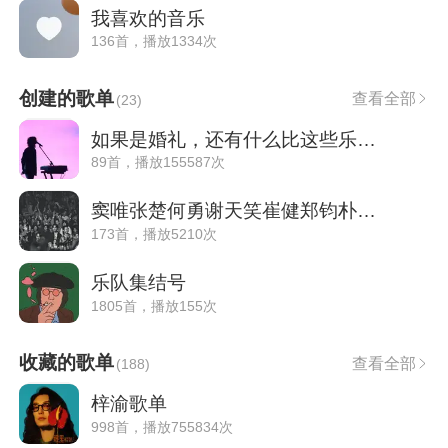
我喜欢的音乐
136首，播放1334次
创建的歌单
查看全部
(
23
)
如果是婚礼，还有什么比这些乐队更浪漫
89首，播放155587次
窦唯张楚何勇谢天笑崔健郑钧朴树许巍
173首，播放5210次
乐队集结号
1805首，播放155次
收藏的歌单
查看全部
(
188
)
梓渝歌单
998首，播放755834次