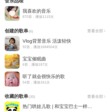
音乐品味
我喜欢的音乐
870首，播放1115次
创建的歌单
查看全部
(
6
)
Vlog背景音乐 活泼轻快
92首，播放1684504次
宝宝催眠曲
6首，播放187次
听了就会很快乐的歌
54首，播放161次
收藏的歌单
查看全部
(
30
)
热门哄娃儿歌 | 和宝宝巴士一样好听的免费儿歌