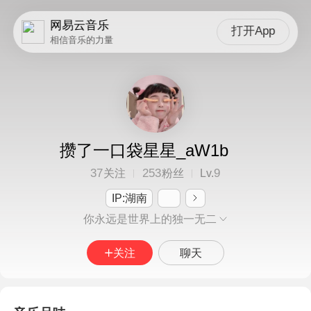
网易云音乐
打开App
相信音乐的力量
攒了一口袋星星_aW1b
37
253
9
关注
粉丝
Lv.
IP:湖南
你永远是世界上的独一无二
关注
聊天