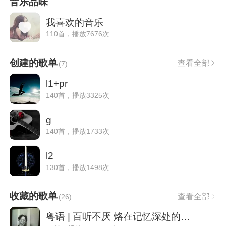
音乐品味
我喜欢的音乐
110首，播放7676次
创建的歌单
查看全部
(
7
)
l1+pr
140首，播放3325次
g
140首，播放1733次
l2
130首，播放1498次
收藏的歌单
查看全部
(
26
)
粤语 | 百听不厌 烙在记忆深处的经典歌声