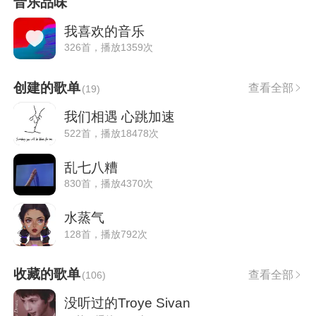
音乐品味
我喜欢的音乐
326首，播放1359次
创建的歌单
查看全部
(
19
)
我们相遇 心跳加速
522首，播放18478次
乱七八糟
830首，播放4370次
水蒸气
128首，播放792次
收藏的歌单
查看全部
(
106
)
没听过的Troye Sivan