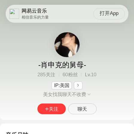
网易云音乐
打开App
相信音乐的力量
-肖申克的舅母-
285
60
10
关注
粉丝
Lv.
IP:美国
美女找我聊天不收费
关注
聊天