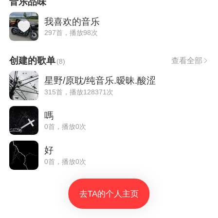
音乐品味
我喜欢的音乐
297首，播放98次
创建的歌单
查看全部
(
8
)
星野/原耽/纯音乐.暧昧.酸涩
315首，播放128371次
嗎
0首，播放0次
好
0首，播放0次
去TA的个人主页