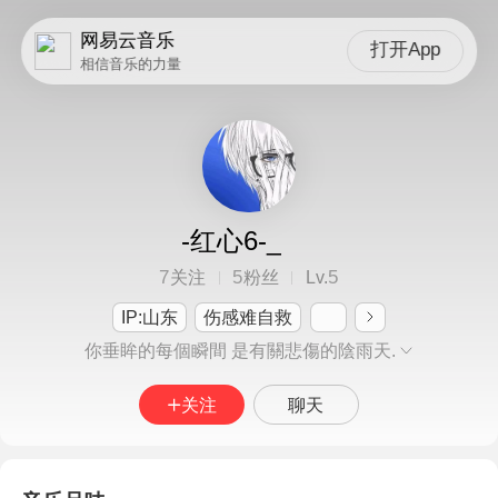
网易云音乐
打开App
相信音乐的力量
-红心6-_
7
5
5
关注
粉丝
Lv.
IP:山东
伤感难自救
你垂眸的每個瞬間 是有關悲傷的陰雨天.
关注
聊天